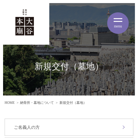
menu
新規交付（墓地）
HOME
納骨所・墓地について
新規交付（墓地）
ご名義人の方