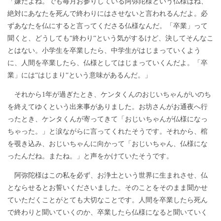
「嫌だよね。でも毎月お参りしている阿弥陀様という仏様はね、
絶対にあなたを死んで終わりにはさせないと言われるんだよ。必
ずあなたを仏にすると言ってくださる仏様なんだ。「卒業」って
聞くと、どうしても“終わり“という気がするけど、決してそんなこ
とはない。小学生を卒業したら、中学生がはじまっていくよう
に、人間を卒業したら、仏様としてはじまっていくんだよ。「卒
業」には“はじまり“という意味があるんだ。」
それから1年が過ぎたとき、ケンタくんのおじいちゃんがいのち
を終えてゆくという出来事がありました。お坊さんがお通夜へ行
ったとき、ケンタくんが寄ってきて「おじいちゃんが仏様になっ
ちゃった。」と涙ながらに言ってくれたそうです。それから、棺
を覗き込み、おじいちゃんに向かって「おじいちゃん、仏様にな
ったんだね。またね。」と声をかけていたそうです。
阿弥陀様はこの私を必ず、お浄土という世界に生まれさせ、仏
とならせるとお誓いくださいました。そのことをそのまま聞かせ
ていただくことがとても大切なことです。人間を卒業したら死ん
で終わりと聞いていくのか、卒業したら仏様になると聞いていく