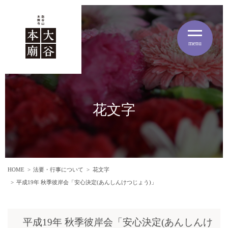
menu
花文字
HOME
法要・行事について
花文字
平成19年 秋季彼岸会「安心決定(あんしんけつじょう)」
平成19年 秋季彼岸会「安心決定(あんしんけ