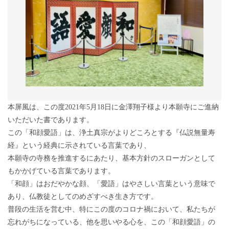
本屏風は、この度2021年5月18日に金澤翔子様より本願寺にご進納
いただいた書であります。
この「和顔愛語」は、浄土真宗がよりどころとする『仏説無量寿
経』という経典に示されている言葉であり、
本願寺の寺務を推進するにあたり、基本方針のスローガンとして
もかかげている言葉であります。
「和顔」はおだやかな顔、「愛語」はやさしい言葉という意味で
あり、仏教徒としてのめざすべき生き方です。
普段の生活を営む中、特にこの度のコロナ禍において、私たちが
忘れがちになっている、他を思いやる心を、この「和顔愛語」の