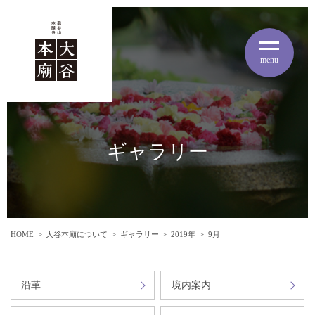
menu
ギャラリー
HOME
大谷本廟について
ギャラリー
2019年
9月
沿革
境内案内