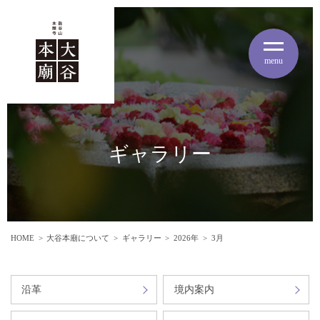
menu
ギャラリー
HOME
大谷本廟について
ギャラリー
2026年
3月
沿革
境内案内