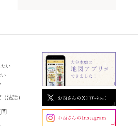
したい
たい
い
ば（法話）
質問
せ