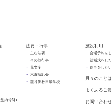
経
法要・行事
施設利用
主な法要
会場予約を
その他行事
結婚式をし
花文字
食事をした
い
木曜法話会
月々のこと
龍谷佛教日曜学校
よくあるご
寿堂納骨所）
お問い合わ
）