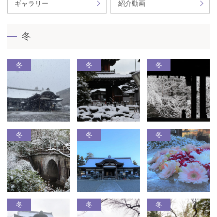
ギャラリー
紹介動画
冬
冬
冬
冬
冬
冬
冬
冬
冬
冬