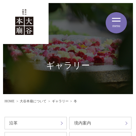
menu
ギャラリー
HOME
大谷本廟について
ギャラリー
冬
沿革
境内案内