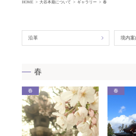
HOME
大谷本廟について
ギャラリー
春
沿革
境内案
春
春
春