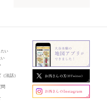
したい
たい
い
ば（法話）
質問
せ