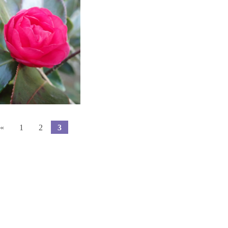
«
1
2
3