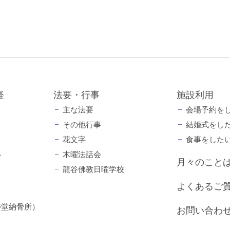
経
法要・行事
施設利用
主な法要
会場予約を
その他行事
結婚式をし
花文字
食事をした
い
木曜法話会
月々のこと
龍谷佛教日曜学校
よくあるご
寿堂納骨所）
お問い合わ
）